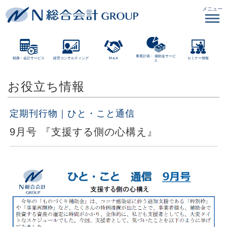
メニュー
事業計画・
補助金サービ
税務・会計サービス
経営コンサルティング
M＆A
セミナー情報
ス
お役立ち情報
定期刊行物｜ひと・こと通信
9月号 『支援する側の心構え』