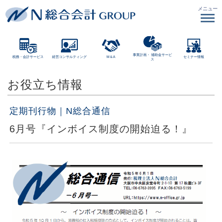
メニュー
事業計画・
補助金サービ
税務・会計サービス
経営コンサルティング
M＆A
セミナー情報
ス
お役立ち情報
定期刊行物｜N総合通信
6月号『インボイス制度の開始迫る！』