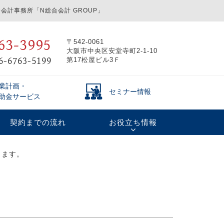
会計事務所「N総合会計 GROUP」
63-3995
〒542-0061
大阪市中央区安堂寺町2-1-10
6-6763-5199
第17松屋ビル3Ｆ
業計画・
セミナー情報
助金サービス
契約までの流れ
お役立ち情報
します。