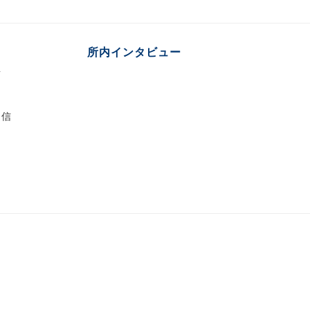
所内インタビュー
言
通信