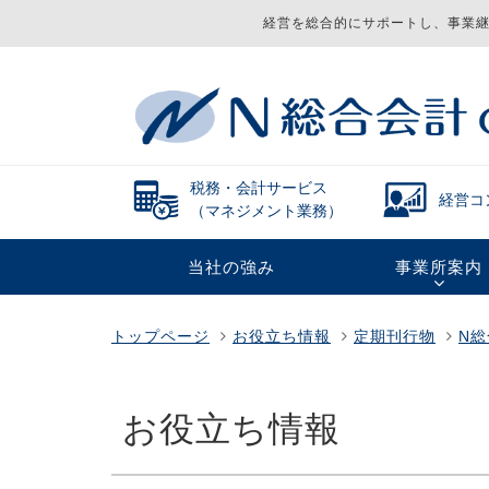
経営を総合的にサポートし、事業継
税務・会計サービス
経営コ
（マネジメント業務）
当社の強み
事業所案内
トップページ
お役立ち情報
定期刊行物
N
お役立ち情報