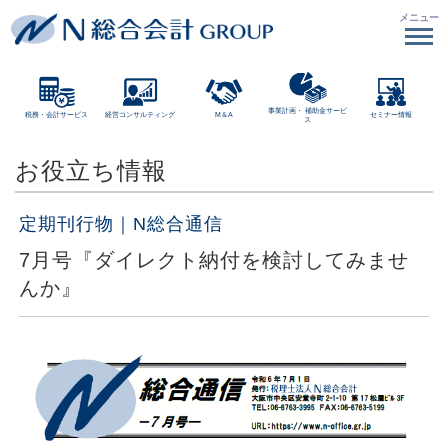
メニュー
事業計画・
補助金サービ
税務・会計サービス
経営コンサルティング
M＆A
セミナー情報
ス
お役立ち情報
定期刊行物｜N総合通信
7月号『ダイレクト納付を検討してみませ
んか』